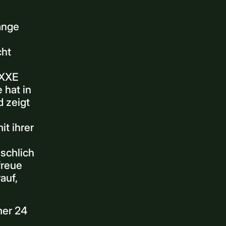
lange
cht
ÜXXE
 hat in
d zeigt
it ihrer
nschlich
freue
auf,
mer 24