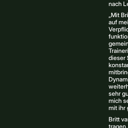
nach L
„Mit Br
auf mei
Verpfli
funktio
gemein
Trainer
dieser 
konstan
mitbrin
Dynami
weiterh
sehr gu
mich s
mit ihr
Britt 
tragen.