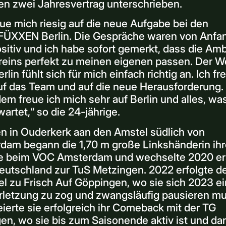
en zwei Jahresvertrag unterschrieben.
eue mich riesig auf die neue Aufgabe bei den
ÜXXEN Berlin. Die Gespräche waren von Anfa
sitiv und ich habe sofort gemerkt, dass die Am
reins perfekt zu meinen eigenen passen. Der W
rlin fühlt sich für mich einfach richtig an. Ich fr
uf das Team und auf die neue Herausforderung.
m freue ich mich sehr auf Berlin und alles, wa
wartet,“ so die 24-jährige.
n in Ouderkerk aan den Amstel südlich von
dam begann die 1,70 m große Linkshänderin ihr
re beim VOC Amsterdam und wechselte 2020 er
eutschland zur TuS Metzingen. 2022 erfolgte d
l zu Frisch Auf Göppingen, wo sie sich 2023 e
rletzung zu zog und zwangsläufig pausieren mu
ierte sie erfolgreich ihr Comeback mit der TG
en, wo sie bis zum Saisonende aktiv ist und da