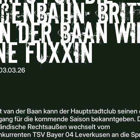
ßenbahn: Brit
n der Baan wi
ne FÜXXIN
03.03.26
tt van der Baan kann der Hauptstadtclub seinen
ang für die kommende Saison bekanntgeben. 
ländische Rechtsaußen wechselt vom
nkurrenten TSV Bayer 04 Leverkusen an die Sp