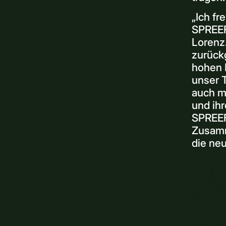
„Ich fr
SPREEF
Lorenz.
zurück
hohen N
unser T
auch me
und ihr
SPREEF
Zusamm
die neu
Gi
Üb