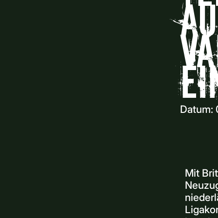
Au
va
ei
Datum:
Mit Bri
Neuzug
nieder
Ligako