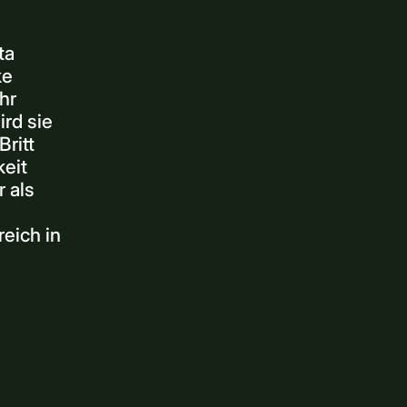
ta
ke
hr
ird sie
Britt
keit
 als
eich in