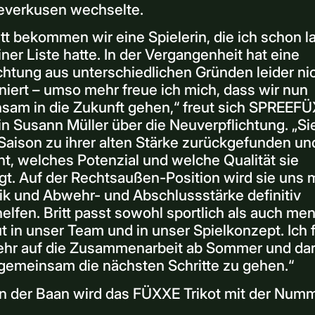
everkusen wechselte.
itt bekommen wir eine Spielerin, die ich schon 
ner Liste hatte. In der Vergangenheit hat eine
chtung aus unterschiedlichen Gründen leider ni
niert – umso mehr freue ich mich, dass wir nun
sam in die Zukunft gehen,“ freut sich SPREEF
in Susann Müller über die Neuverpflichtung. „Sie
Saison zu ihrer alten Stärke zurückgefunden un
t, welches Potenzial und welche Qualität sie
gt. Auf der Rechtsaußen-Position wird sie uns m
k und Abwehr- und Abschlussstärke definitiv
elfen. Britt passt sowohl sportlich als auch me
t in unser Team und in unser Spielkonzept. Ich 
ehr auf die Zusammenarbeit ab Sommer und dar
 gemeinsam die nächsten Schritte zu gehen.“
van der Baan wird das FÜXXE Trikot mit der Num