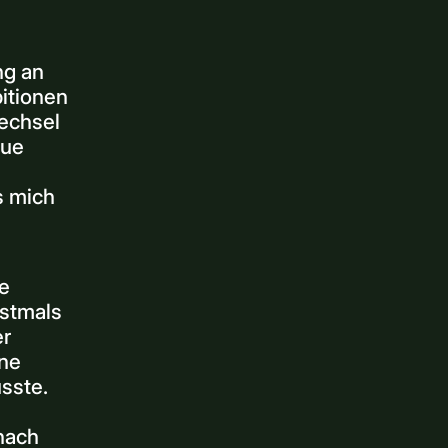
ng an
bitionen
echsel
eue
s mich
e
stmals
er
ine
sste.
nach