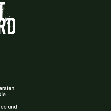
t
rd
 ersten
Die
ree und