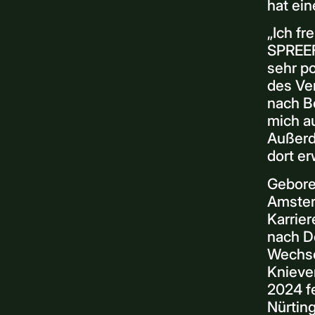
hat ein
„Ich fr
SPREEF
sehr po
des Ve
nach Be
mich a
Außerde
dort er
Gebore
Amster
Karrie
nach D
Wechse
Knieve
2024 fe
Nürting