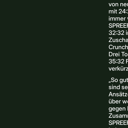
von ne
mit 24:
immer 
SPREEF
32:32 i
Zuschau
Crunch
Drei To
35:32 
verkür
„So gut
sind se
Ansätze
über we
gegen 
Zusamm
SPREEF