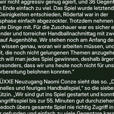
wir nicht aggressiv genug agiert, und 36 Gegen
 Ende einfach zu viel. Das Spiel wurde letztend
leinigkeiten entschieden, Rödertal war in der
sphase einfach abgezockter. Trotzdem nehmen 
ute Dinge mit. Für die Zuschauer war es sicher e
nder und torreicher Handballnachmittag mit zw
auf Augenhöhe. Wir stehen noch am Anfang de
, wissen genau, woran wir arbeiten müssen, un
it, die noch nicht gelungenen Themen anzugeh
ch will man jedes Spiel gewinnen, deshalb ärger
sonders, dass wir uns heute noch nicht für un
orbereitung belohnen konnten.“
ÜXXE Neuzugang Naomi Conze sieht das so. „
nelles und feuriges Handballspiel,“ so die sieb
tzin. „Wir sind gut ins Spiel gestartet und konn
ngriffsspiel bis zur 55. Minuten gut durchziehe
edoch übers gesamte Spiel nie richtig Zugriff in
 gefunden und einfach zu viele Gegentore kassi