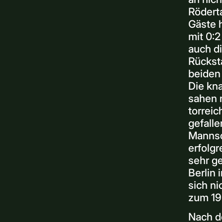
Röderta
Gäste h
mit 0:2
auch d
Rücksta
beiden
Die kn
sahen 
torreic
gefalle
Mannsc
erfolg
sehr ge
Berlin 
sich ni
zum 19
Nach d