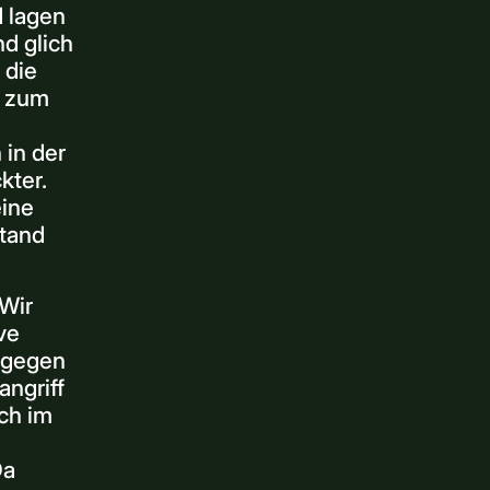
d lagen
nd glich
 die
s zum
 in der
kter.
eine
stand
 Wir
ve
dagegen
angriff
ch im
Da