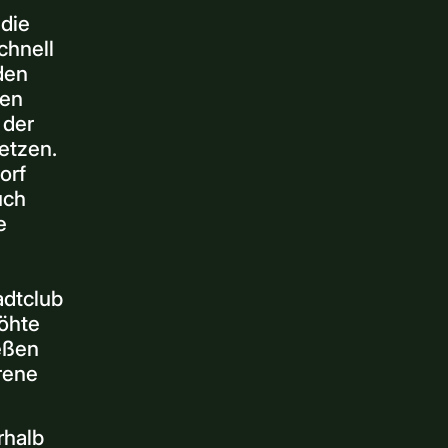
 die
chnell
den
den
 der
etzen.
orf
uch
e
adtclub
höhte
ießen
irene
rhalb