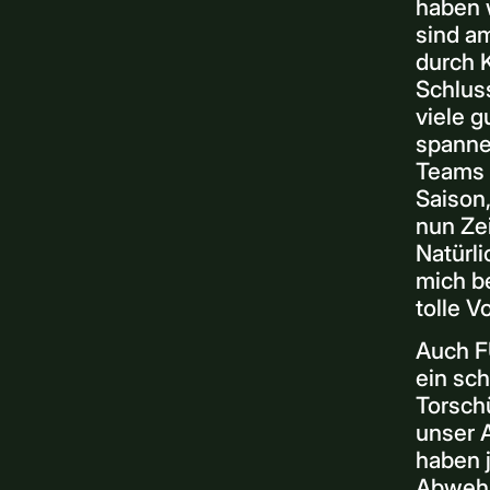
haben 
sind am
durch K
Schlus
viele g
spanne
Teams 
Saison
nun Ze
Natürli
mich be
tolle V
Auch F
ein sch
Torschü
unser A
haben j
Abwehr