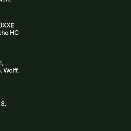
FÜXXE
sche HC
1,
, Wolff,
 3,