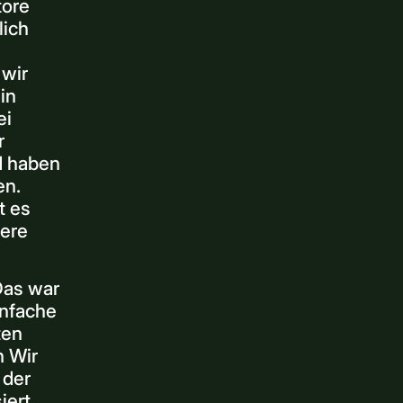
tore
lich
wir
in
ei
r
d haben
en.
t es
sere
Das war
enfache
ten
n Wir
 der
ert.