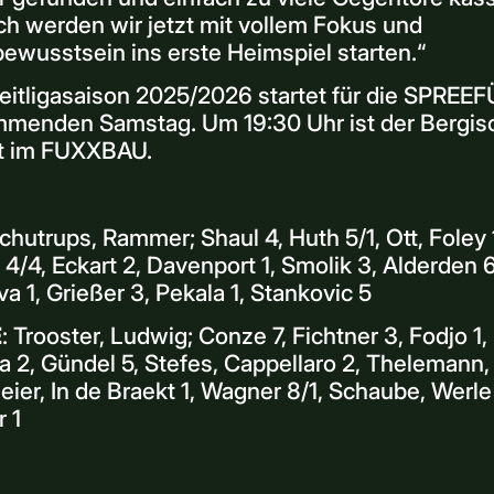
h werden wir jetzt mit vollem Fokus und
ewusstsein ins erste Heimspiel starten.“
eitligasaison 2025/2026 startet für die SPREE
menden Samstag. Um 19:30 Uhr ist der Bergi
t im FUXXBAU.
Schutrups, Rammer; Shaul 4, Huth 5/1, Ott, Foley 
4/4, Eckart 2, Davenport 1, Smolik 3, Alderden 6
a 1, Grießer 3, Pekala 1, Stankovic 5
E
: Trooster, Ludwig; Conze 7, Fichtner 3, Fodjo 1,
 2, Gündel 5, Stefes, Cappellaro 2, Thelemann,
ier, In de Braekt 1, Wagner 8/1, Schaube, Werle
 1