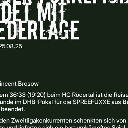
det mit
ederlage
25.08.25
Vincent Brosow
em 36:33 (19:20) beim HC Rödertal ist die Reis
 Runde im DHB-Pokal für die SPREEFÜXXE aus Be
 beendet.
iden Zweitligakonkurrenten schenkten sich von
ts und lieferten sich ein hart umkämpftes Spiel.