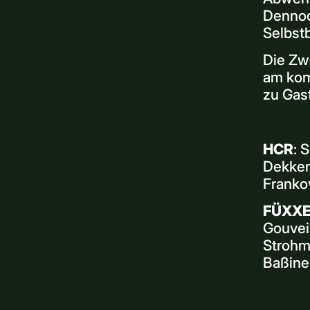
Dennoc
Selbstb
Die Zw
am kom
zu Gas
HCR
: 
Dekker 
Frankov
FÜXX
Gouveia
Strohme
Baßiner