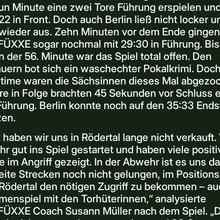
un Minute eine zwei Tore Führung erspielen un
22 in Front. Doch auch Berlin ließ nicht locker u
wieder aus. Zehn Minuten vor dem Ende gingen
ÜXXE sogar nochmal mit 29:30 in Führung. Bi
n der 56. Minute war das Spiel total offen. Den
ern bot sich ein waschechter Pokalkrimi. Doch
time waren die Sächsinnen dieses Mal abgezoc
re in Folge brachten 45 Sekunden vor Schluss 
Führung. Berlin konnte noch auf den 35:33 End
zen.
 haben wir uns in Rödertal lange nicht verkauft.
hr gut ins Spiel gestartet und haben viele positi
 im Angriff gezeigt. In der Abwehr ist es uns 
ite Strecken noch nicht gelungen, im Positions
Rödertal den nötigen Zugriff zu bekommen – au
enspiel mit den Torhüterinnen,“ analysierte
ÜXXE Coach Susann Müller nach dem Spiel. „