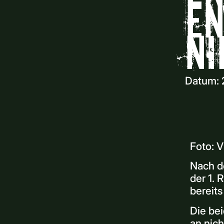
en
Ni
Datum:
Foto: 
Nach d
der 1.
bereits
Die be
an nich