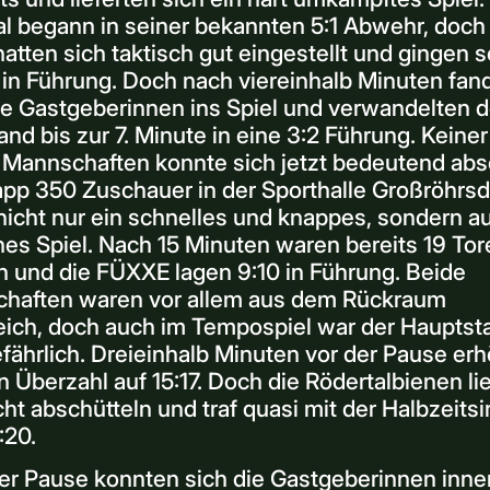
l begann in seiner bekannten 5:1 Abwehr, doch
atten sich taktisch gut eingestellt und gingen s
 in Führung. Doch nach viereinhalb Minuten fan
ie Gastgeberinnen ins Spiel und verwandelten 
nd bis zur 7. Minute in eine 3:2 Führung. Keiner
 Mannschaften konnte sich jetzt bedeutend abs
app 350 Zuschauer in der Sporthalle Großröhrsd
nicht nur ein schnelles und knappes, sondern a
hes Spiel. Nach 15 Minuten waren bereits 19 Tor
n und die FÜXXE lagen 9:10 in Führung. Beide
haften waren vor allem aus dem Rückraum
reich, doch auch im Tempospiel war der Hauptst
fährlich. Dreieinhalb Minuten vor der Pause er
in Überzahl auf 15:17. Doch die Rödertalbienen l
cht abschütteln und traf quasi mit der Halbzeits
:20.
er Pause konnten sich die Gastgeberinnen inne